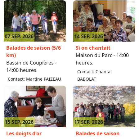
07 SEP. 2026
14 SEP. 2026
Balades de saison (5/6
Si on chantait
km)
Maison du Parc - 14:00
Bassin de Coupières -
heures.
14:00 heures.
Contact: Chantal
Contact: Martine PAIZEAU
BABOLAT
15 SEP. 2026
17 SEP. 2026
Les doigts d'or
Balades de saison