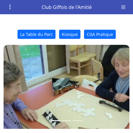
Club Giffois de l'Amitié
La Table du Parc
Kiosque
CGA Pratique